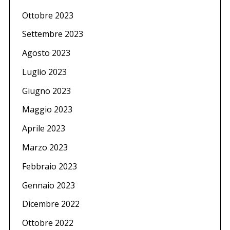
Ottobre 2023
Settembre 2023
Agosto 2023
Luglio 2023
S
Giugno 2023
e
a
Maggio 2023
r
c
Aprile 2023
h
f
Marzo 2023
o
r
Febbraio 2023
:
Gennaio 2023
Dicembre 2022
Ottobre 2022