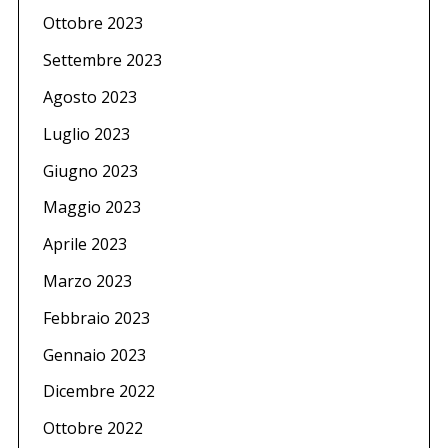
Ottobre 2023
Settembre 2023
Agosto 2023
Luglio 2023
S
Giugno 2023
e
a
Maggio 2023
r
c
Aprile 2023
h
f
Marzo 2023
o
Febbraio 2023
r
:
Gennaio 2023
Dicembre 2022
Ottobre 2022